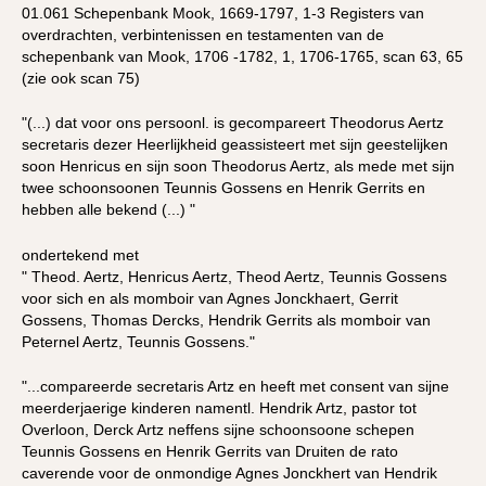
01.061 Schepenbank Mook, 1669-1797, 1-3 Registers van
overdrachten, verbintenissen en testamenten van de
schepenbank van Mook, 1706 -1782, 1, 1706-1765, scan 63, 65
(zie ook scan 75)
"(...) dat voor ons persoonl. is gecompareert Theodorus Aertz
secretaris dezer Heerlijkheid geassisteert met sijn geestelijken
soon Henricus en sijn soon Theodorus Aertz, als mede met sijn
twee schoonsoonen Teunnis Gossens en Henrik Gerrits en
hebben alle bekend (...) "
ondertekend met
" Theod. Aertz, Henricus Aertz, Theod Aertz, Teunnis Gossens
voor sich en als momboir van Agnes Jonckhaert, Gerrit
Gossens, Thomas Dercks, Hendrik Gerrits als momboir van
Peternel Aertz, Teunnis Gossens."
"...compareerde secretaris Artz en heeft met consent van sijne
meerderjaerige kinderen namentl. Hendrik Artz, pastor tot
Overloon, Derck Artz neffens sijne schoonsoone schepen
Teunnis Gossens en Henrik Gerrits van Druiten de rato
caverende voor de onmondige Agnes Jonckhert van Hendrik