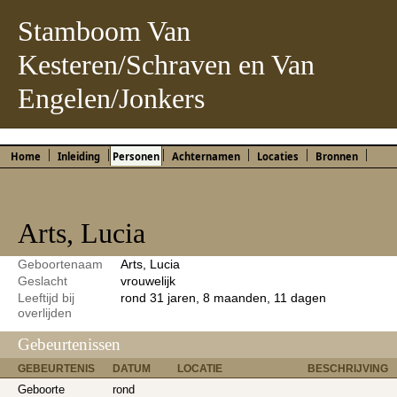
Stamboom Van
Kesteren/Schraven en Van
Engelen/Jonkers
Home
Inleiding
Personen
Achternamen
Locaties
Bronnen
Arts, Lucia
Geboortenaam
Arts, Lucia
Geslacht
vrouwelijk
Leeftijd bij
rond 31 jaren, 8 maanden, 11 dagen
overlijden
Gebeurtenissen
GEBEURTENIS
DATUM
LOCATIE
BESCHRIJVING
Geboorte
rond