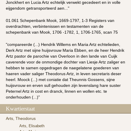
Jonckhert en Lucia Artz echtelijk verwekt gecedeert en in volle
eijgendom getransporteerd aen..."
01.061 Schepenbank Mook, 1669-1797, 1-3 Registers van
overdrachten, verbintenissen en testamenten van de
schepenbank van Mook, 1706 -1782, 1, 1706-1765, scan 75
"compareerde (...) Hendrik Willems en Maria Artz echtelieden,
Derk Artz met sijne huijsvrouw Maria Ebben, en de heer Hendrik
Artz pastor de parochie van Overloon in den lande van Cuijk
caverende voor de onmondige dochter van Liesje Artz zaliger en
hebben te samen opgedragen de naegelatene goederen van
haeren vader saliger Theodorus Artz, in leven secretaris deser
heerl. Moock (...) met coniatie dat Theunnis Gossens, sijne
huijsvrouw en erven sull gehouden zijn levenslang hare suster
Peternel Artz in cost en dranck, linnen en wollen etc. te
onderhouden (...)"
Kwartierstaat
Arts, Theodorus
Arts, Elisabeth