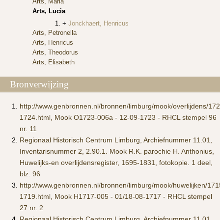
Arts, Maria
Arts, Lucia
Jonckhaert, Henricus
Arts, Petronella
Arts, Henricus
Arts, Theodorus
Arts, Elisabeth
Bronverwijzing
http://www.genbronnen.nl/bronnen/limburg/mook/overlijdens/172
1724.html, Mook O1723-006a - 12-09-1723 - RHCL stempel 96
nr. 11
Regionaal Historisch Centrum Limburg, Archiefnummer 11.01,
Inventarisnummer 2, 2.90.1. Mook R.K. parochie H. Anthonius,
Huwelijks-en overlijdensregister, 1695-1831, fotokopie. 1 deel,
blz. 96
http://www.genbronnen.nl/bronnen/limburg/mook/huwelijken/171
1719.html, Mook H1717-005 - 01/18-08-1717 - RHCL stempel
27 nr. 2
Regionaal Historisch Centrum Limburg, Archiefnummer 11.01,