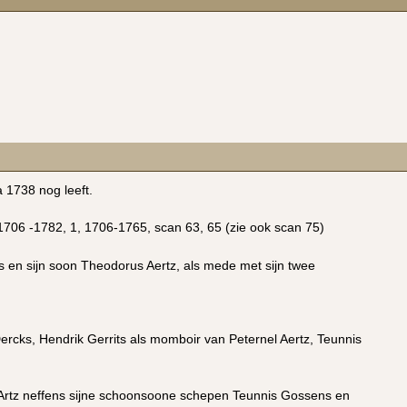
a 1738 nog leeft.
06 -1782, 1, 1706-1765, scan 63, 65 (zie ook scan 75)
us en sijn soon Theodorus Aertz, als mede met sijn twee
rcks, Hendrik Gerrits als momboir van Peternel Aertz, Teunnis
ck Artz neffens sijne schoonsoone schepen Teunnis Gossens en