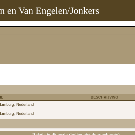
n en Van Engelen/Jonkers
IE
BESCHRIJVING
Limburg, Nederland
Limburg, Nederland
Relatie in dit gezin (indien niet door geboorte)