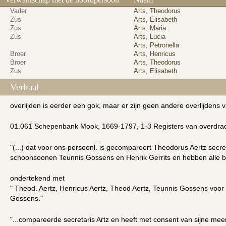
Vader
Arts, Theodorus
Zus
Arts, Elisabeth
Zus
Arts, Maria
Zus
Arts, Lucia
Arts, Petronella
Broer
Arts, Henricus
Broer
Arts, Theodorus
Zus
Arts, Elisabeth
Verhaal
overlijden is eerder een gok, maar er zijn geen andere overlijdens 
01.061 Schepenbank Mook, 1669-1797, 1-3 Registers van overdrach
"(...) dat voor ons persoonl. is gecompareert Theodorus Aertz secre
schoonsoonen Teunnis Gossens en Henrik Gerrits en hebben alle be
ondertekend met
" Theod. Aertz, Henricus Aertz, Theod Aertz, Teunnis Gossens voor
Gossens."
"...compareerde secretaris Artz en heeft met consent van sijne me