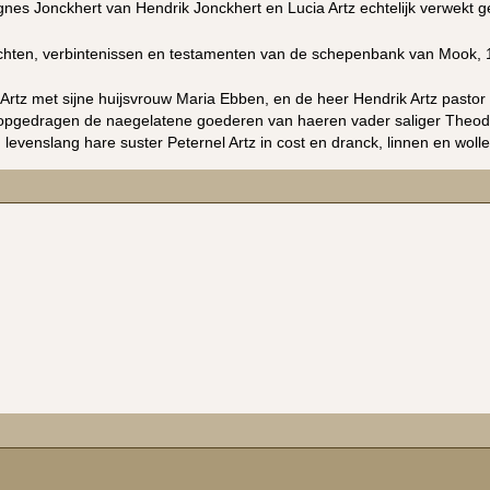
es Jonckhert van Hendrik Jonckhert en Lucia Artz echtelijk verwekt ge
hten, verbintenissen en testamenten van de schepenbank van Mook, 
 Artz met sijne huijsvrouw Maria Ebben, en de heer Hendrik Artz pasto
pgedragen de naegelatene goederen van haeren vader saliger Theodorus
levenslang hare suster Peternel Artz in cost en dranck, linnen en wolle