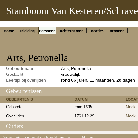
Stamboom Van Kesteren/Schrave
Home
Inleiding
Personen
Achternamen
Locaties
Bronnen
Arts, Petronella
Geboortenaam
Arts, Petronella
Geslacht
vrouwelijk
Leeftijd bij overlijden
rond 66 jaren, 11 maanden, 28 dagen
Gebeurtenissen
GEBEURTENIS
DATUM
LOCAT
Geboorte
rond 1695
Mook, 
Overlijden
1761-12-29
Mook, 
Ouders
Verwantschap met de hoofdpersoon
Naam