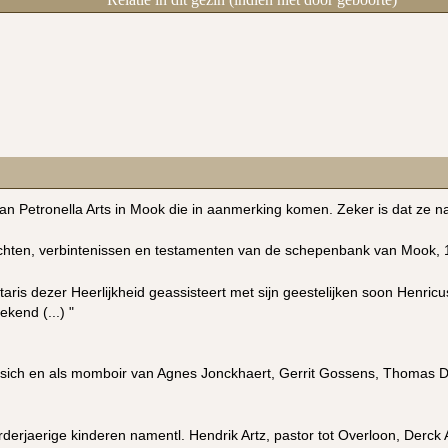
van Petronella Arts in Mook die in aanmerking komen. Zeker is dat ze n
ten, verbintenissen en testamenten van de schepenbank van Mook, 17
taris dezer Heerlijkheid geassisteert met sijn geestelijken soon Henric
kend (...) "
 sich en als momboir van Agnes Jonckhaert, Gerrit Gossens, Thomas De
erderjaerige kinderen namentl. Hendrik Artz, pastor tot Overloon, Der