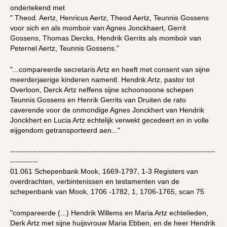
ondertekend met
" Theod. Aertz, Henricus Aertz, Theod Aertz, Teunnis Gossens
voor sich en als momboir van Agnes Jonckhaert, Gerrit
Gossens, Thomas Dercks, Hendrik Gerrits als momboir van
Peternel Aertz, Teunnis Gossens."
"...compareerde secretaris Artz en heeft met consent van sijne
meerderjaerige kinderen namentl. Hendrik Artz, pastor tot
Overloon, Derck Artz neffens sijne schoonsoone schepen
Teunnis Gossens en Henrik Gerrits van Druiten de rato
caverende voor de onmondige Agnes Jonckhert van Hendrik
Jonckhert en Lucia Artz echtelijk verwekt gecedeert en in volle
eijgendom getransporteerd aen..."
---------------------------------------------------------------------------------
-----------
01.061 Schepenbank Mook, 1669-1797, 1-3 Registers van
overdrachten, verbintenissen en testamenten van de
schepenbank van Mook, 1706 -1782, 1, 1706-1765, scan 75
"compareerde (...) Hendrik Willems en Maria Artz echtelieden,
Derk Artz met sijne huijsvrouw Maria Ebben, en de heer Hendrik