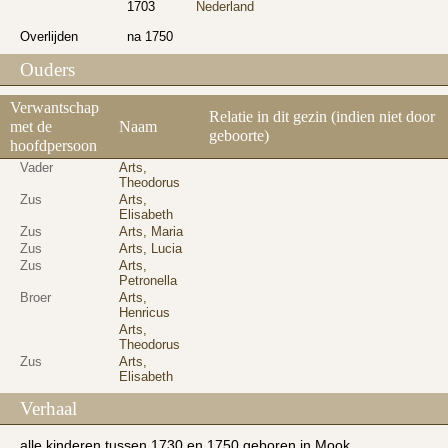
1703
Nederland
Overlijden
na 1750
Ouders
Verwantschap
Relatie in dit gezin (indien niet door
met de
Naam
geboorte)
hoofdpersoon
Vader
Arts,
Theodorus
Zus
Arts,
Elisabeth
Zus
Arts, Maria
Zus
Arts, Lucia
Zus
Arts,
Petronella
Broer
Arts,
Henricus
Arts,
Theodorus
Zus
Arts,
Elisabeth
Verhaal
alle kinderen tussen 1730 en 1750 geboren in Mook