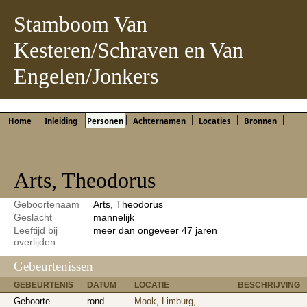
Stamboom Van
Kesteren/Schraven en Van
Engelen/Jonkers
Home
Inleiding
Personen
Achternamen
Locaties
Bronnen
Arts, Theodorus
Geboortenaam
Arts, Theodorus
Geslacht
mannelijk
Leeftijd bij
meer dan ongeveer 47 jaren
overlijden
Gebeurtenissen
GEBEURTENIS
DATUM
LOCATIE
BESCHRIJVING
Geboorte
rond
Mook, Limburg,