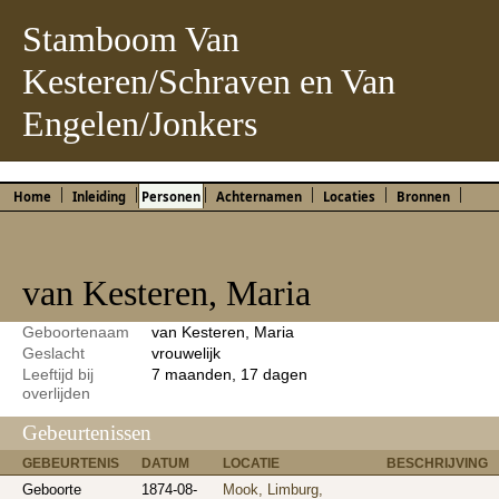
Stamboom Van
Kesteren/Schraven en Van
Engelen/Jonkers
Home
Inleiding
Personen
Achternamen
Locaties
Bronnen
van Kesteren, Maria
Geboortenaam
van Kesteren, Maria
Geslacht
vrouwelijk
Leeftijd bij
7 maanden, 17 dagen
overlijden
Gebeurtenissen
GEBEURTENIS
DATUM
LOCATIE
BESCHRIJVING
Geboorte
1874-08-
Mook, Limburg,