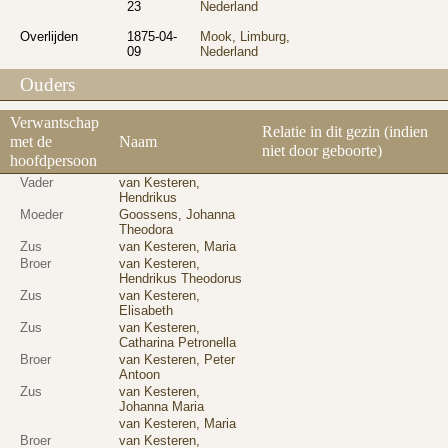
23
Nederland
Overlijden
1875-04-
Mook, Limburg,
09
Nederland
Ouders
Verwantschap
Relatie in dit gezin (indien
met de
Naam
niet door geboorte)
hoofdpersoon
Vader
van Kesteren,
Hendrikus
Moeder
Goossens, Johanna
Theodora
Zus
van Kesteren, Maria
Broer
van Kesteren,
Hendrikus Theodorus
Zus
van Kesteren,
Elisabeth
Zus
van Kesteren,
Catharina Petronella
Broer
van Kesteren, Peter
Antoon
Zus
van Kesteren,
Johanna Maria
van Kesteren, Maria
Broer
van Kesteren,