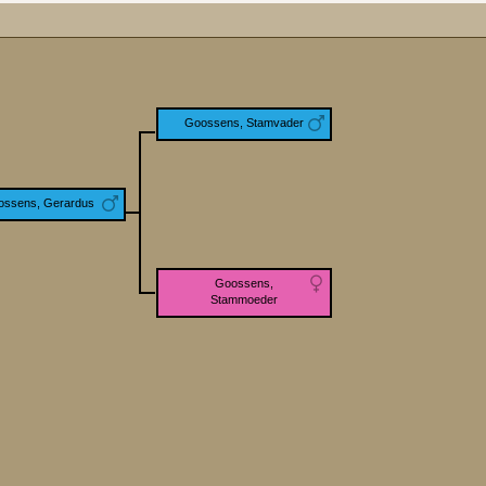
Goossens, Stamvader
ossens, Gerardus
Goossens,
Stammoeder