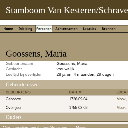
Stamboom Van Kesteren/Schrave
Home
Inleiding
Personen
Achternamen
Locaties
Bronnen
Goossens, Maria
Geboortenaam
Goossens, Maria
Geslacht
vrouwelijk
Leeftijd bij overlijden
28 jaren, 4 maanden, 29 dagen
Gebeurtenissen
GEBEURTENIS
DATUM
LOCAT
Geboorte
1726-09-04
Mook, 
Overlijden
1755-02-03
Mook, 
Ouders
Verwantschap met de hoofdpersoon
Naam