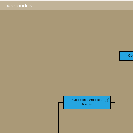
Voorouders
Go
Goossens, Antonius
Gerrits