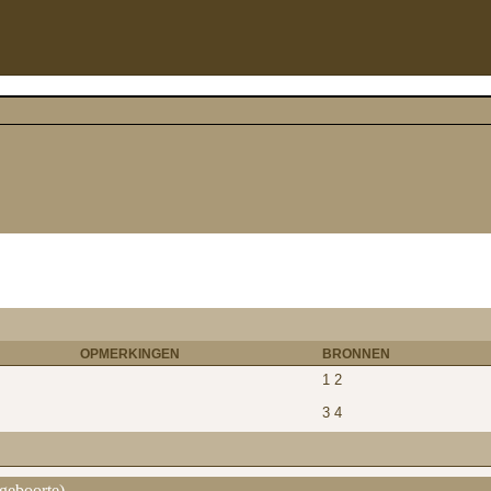
OPMERKINGEN
BRONNEN
1
2
3
4
 geboorte)