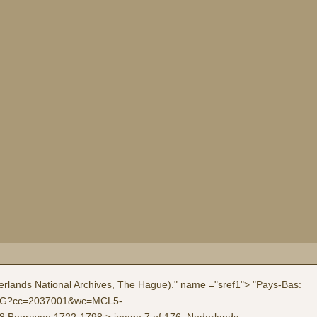
lands National Archives, The Hague)." name ="sref1"> "Pays-Bas:
C4-8KG?cc=2037001&wc=MCL5-