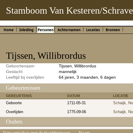
Stamboom Van Kesteren/Schrave
Home
Inleiding
Personen
Achternamen
Locaties
Bronnen
Tijssen, Willibrordus
Geboortenaam
Tijssen, Willibrordus
Geslacht
mannelijk
Leeftijd bij overlijden
64 jaren, 3 maanden, 6 dagen
Gebeurtenissen
GEBEURTENIS
DATUM
LOCATIE
Geboorte
1711-05-31
Schaijk, No
Overlijden
1775-09-06
Schaijk, No
Ouders
Verwantschap met de hoofdpersoon
Naam