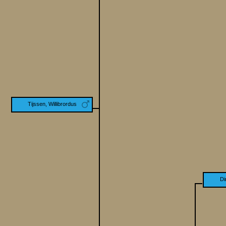
Tijssen, Willibrordus
Di