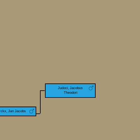
Judoci, Jacobus
Theodori
rckx, Jan Jacobs