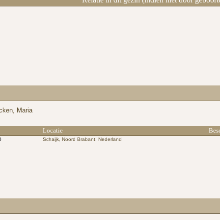
jcken, Maria
Locatie
Bes
0
Schaijk, Noord Brabant, Nederland