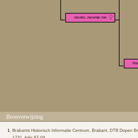
Jacobs, Jacomijn Jan
Pet
Bronverwijzing
Brabants Historisch Informatie Centrum, Brabant, DTB Dopen Bro
1731, folio 97-04