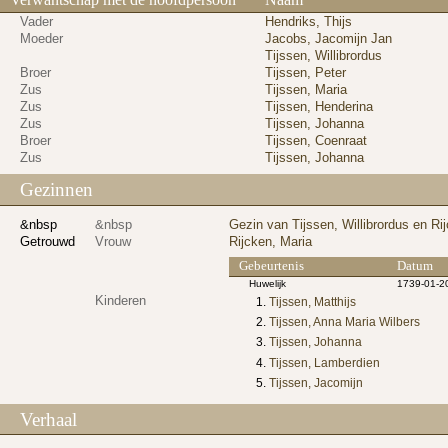
Vader
Hendriks, Thijs
Moeder
Jacobs, Jacomijn Jan
Tijssen, Willibrordus
Broer
Tijssen, Peter
Zus
Tijssen, Maria
Zus
Tijssen, Henderina
Zus
Tijssen, Johanna
Broer
Tijssen, Coenraat
Zus
Tijssen, Johanna
Gezinnen
&nbsp
&nbsp
Gezin van Tijssen, Willibrordus en Ri
Getrouwd
Vrouw
Rijcken, Maria
Gebeurtenis
Datum
Huwelijk
1739-01-2
Kinderen
Tijssen, Matthijs
Tijssen, Anna Maria Wilbers
Tijssen, Johanna
Tijssen, Lamberdien
Tijssen, Jacomijn
Verhaal