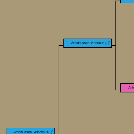
Arnoldussen, Henricus
Ant
Arnoldussen, Wilhelmus