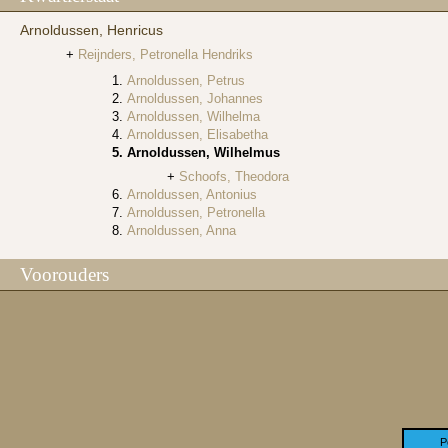
Arnoldussen, Henricus
Reijnders, Petronella Hendriks
Arnoldussen, Petrus
Arnoldussen, Johannes
Arnoldussen, Wilhelma
Arnoldussen, Elisabetha
Arnoldussen, Wilhelmus
Schoofs, Theodora
Arnoldussen, Antonius
Arnoldussen, Petronella
Arnoldussen, Anna
Voorouders
P