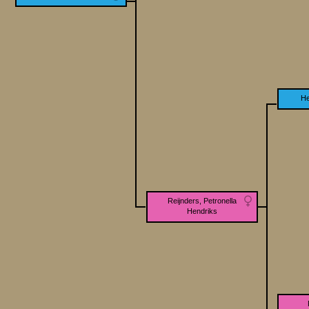
He
Reijnders, Petronella
Hendriks