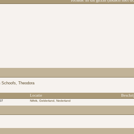
n Schoofs, Theodora
Locatie
Beschri
07
Niftrik, Gelderland, Nederland