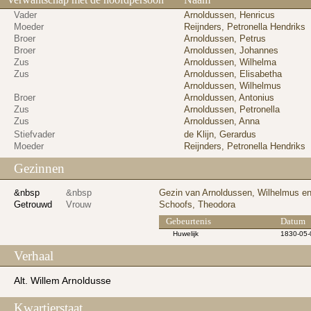
Vader
Arnoldussen, Henricus
Moeder
Reijnders, Petronella Hendriks
Broer
Arnoldussen, Petrus
Broer
Arnoldussen, Johannes
Zus
Arnoldussen, Wilhelma
Zus
Arnoldussen, Elisabetha
Arnoldussen, Wilhelmus
Broer
Arnoldussen, Antonius
Zus
Arnoldussen, Petronella
Zus
Arnoldussen, Anna
Stiefvader
de Klijn, Gerardus
Moeder
Reijnders, Petronella Hendriks
Gezinnen
&nbsp
&nbsp
Gezin van Arnoldussen, Wilhelmus e
Getrouwd
Vrouw
Schoofs, Theodora
Gebeurtenis
Datum
Huwelijk
1830-05-
Verhaal
Alt. Willem Arnoldusse
Kwartierstaat