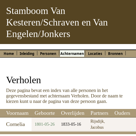
Stamboom Van
Kesteren/Schraven en Van
Engelen/Jonkers
Home
Inleiding
Personen
Achternamen
Locaties
Bronnen
Verholen
Deze pagina bevat een index van alle personen in het
gegevensbestand met achternaam Verholen. Door de naam te
kiezen kunt u naar de pagina van deze persoon gaan.
Voornaam
Geboorte
Overlijden
Partners
Ouders
Rijsdijk,
Cornelia
1801-05-26
1833-05-16
Jacobus