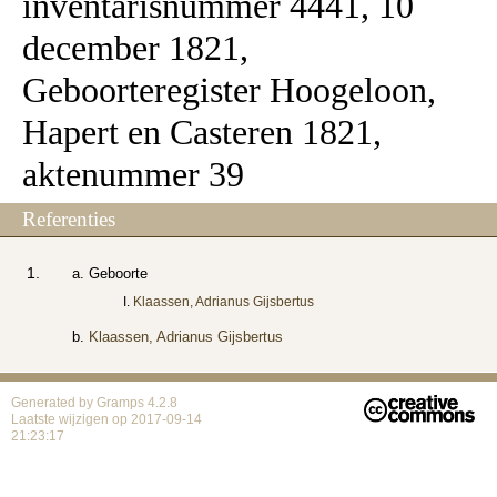
inventaris­num­mer 4441, 10
december 1821,
Geboorteregister Hoogeloon,
Hapert en Casteren 1821,
aktenummer 39
Referenties
Geboorte
Klaassen, Adrianus Gijsbertus
Klaassen, Adrianus Gijsbertus
Generated by
Gramps
4.2.8
Laatste wijzigen op 2017-09-14
21:23:17