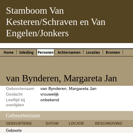
Stamboom Van
Kesteren/Schraven en Van
Engelen/Jonkers
Home
Inleiding
Personen
Achternamen
Locaties
Bronnen
van Bynderen, Margareta Jan
Geboortenaam
van Bynderen, Margareta Jan
Geslacht
vrouwelijk
Leeftijd bij
onbekend
overlijden
Gebeurtenissen
GEBEURTENIS
DATUM
LOCATIE
BESCHRIJVING
Geboorte