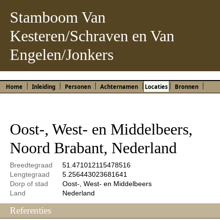
Stamboom Van
Kesteren/Schraven en Van
Engelen/Jonkers
Home
Inleiding
Personen
Achternamen
Locaties
Bronnen
Oost-, West- en Middelbeers,
Noord Brabant, Nederland
Breedtegraad
51.471012115478516
Lengtegraad
5.256443023681641
Dorp of stad
Oost-, West- en Middelbeers
Land
Nederland
Referenties